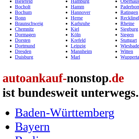
Bielefeld
Hamburg
Oberhau
Bocholt
Hamm
Paderbor
Bochum
Hannover
Ratingen
Bonn
Herne
Reckling
Braunschweig
Karlsruhe
Rheine
Chemnitz
Kiel
Siegburg
Dormagen
Köln
Siegen
Dorsten
Krefeld
Stuttgart
Dortmund
Leipzig
Wiesbad
Dresden
Mannheim
Witten
Duisburg
Marl
Wupperta
autoankauf-
nonstop
.de
ist bundesweit unterwegs.
Baden-Württemberg
Bayern