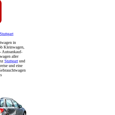
tuttgart
twagen in
 ob Kleinwagen,
- Autoankauf-
wagen aller
anz
Stuttgart
und
eise und eine
Gebrauchtwagen
ns