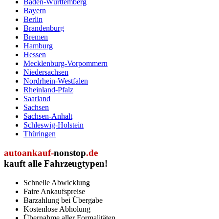
Baden-Württemberg
Bayern
Berlin
Brandenburg
Bremen
Hamburg
Hessen
Mecklenburg-Vorpommern
Niedersachsen
Nordrhein-Westfalen
Rheinland-Pfalz
Saarland
Sachsen
Sachsen-Anhalt
Schleswig-Holstein
Thüringen
autoankauf-
nonstop
.de
kauft alle Fahrzeugtypen!
Schnelle Abwicklung
Faire Ankaufspreise
Barzahlung bei Übergabe
Kostenlose Abholung
Übernahme aller Formalitäten